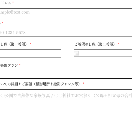
アドレス
号
r
r
の日程（第一希望）
*
ご希望の日程（第二希望）
*
e
e
q
q
u
u
i
i
r
r
e
e
の撮影プラン
d
d
ついての詳細やご要望（撮影場所や撮影ジャンル等）