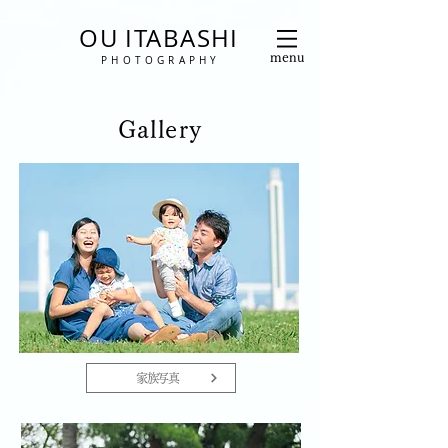
OU ITABASHI
menu
P H O T O G R A P H Y
Gallery
家族写真